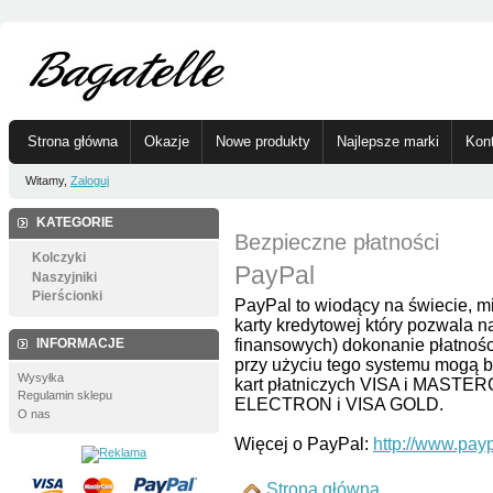
Strona główna
Okazje
Nowe produkty
Najlepsze marki
Kon
Witamy,
Zaloguj
KATEGORIE
Bezpieczne płatności
Kolczyki
PayPal
Naszyjniki
Pierścionki
PayPal to wiodący na świecie, m
karty kredytowej który pozwala n
finansowych) dokonanie płatności
INFORMACJE
przy użyciu tego systemu mogą
Wysyłka
kart płatniczych VISA i MASTER
Regulamin sklepu
ELECTRON i VISA GOLD.
O nas
Więcej o PayPal:
http://www.payp
Strona główna