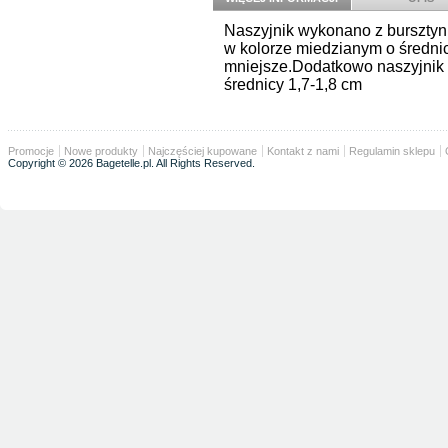
Naszyjnik wykonano z burszty
w kolorze miedzianym o średnic
mniejsze.Dodatkowo naszyjnik ro
średnicy 1,7-1,8 cm
Promocje
Nowe produkty
Najczęściej kupowane
Kontakt z nami
Regulamin sklepu
Copyright © 2026 Bagetelle.pl. All Rights Reserved.