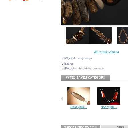
Wszystkie zdjęcia
Wyślij do znajomego
Drukuj
Powiększ do pełnego rozmiaru
W TEJ SAMEJ KATEGORII
Naszyjnik...
Naszyjnik...
WIĘCEJ INFORMACJI
OPIS