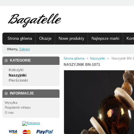
Strona główna
Okazje
Nowe produkty
Najlepsze marki
Kon
Witamy,
Zaloguj
Strona główna
>
Naszyjniki
>
Naszyjnik BN-
KATEGORIE
NASZYJNIK BN-1071
Kolczyki
Naszyjniki
Pierścionki
INFORMACJE
Wysyłka
Regulamin sklepu
O nas