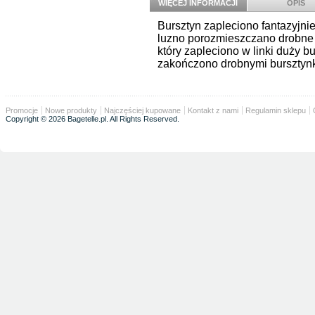
WIĘCEJ INFORMACJI
OPIS
Bursztyn zapleciono fantazyjni
luzno porozmieszczano drobne 
który zapleciono w linki duży b
zakończono drobnymi bursztyn
Promocje
Nowe produkty
Najczęściej kupowane
Kontakt z nami
Regulamin sklepu
Copyright © 2026 Bagetelle.pl. All Rights Reserved.