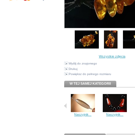
Wszystkie zdjęcia
Wyślij do znajomego
Drukuj
Powiększ do pełnego rozmiaru
W TEJ SAMEJ KATEGORII
Naszyjnik...
Naszyjnik...