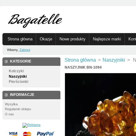
Strona główna
Okazje
Nowe produkty
Najlepsze marki
Kon
Witamy,
Zaloguj
Strona główna
>
Naszyjniki
>
N
KATEGORIE
NASZYJNIK BN-1094
Kolczyki
Naszyjniki
Pierścionki
INFORMACJE
Wysyłka
Regulamin sklepu
O nas