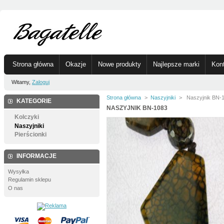
Strona główna
Okazje
Nowe produkty
Najlepsze marki
Kon
Witamy,
Zaloguj
Strona główna
>
Naszyjniki
>
Naszyjnik BN-
KATEGORIE
NASZYJNIK BN-1083
Kolczyki
Naszyjniki
Pierścionki
INFORMACJE
Wysyłka
Regulamin sklepu
O nas