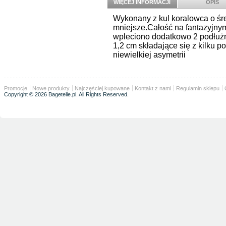
WIĘCEJ INFORMACJI
OPIS
Wykonany z kul koralowca o śre
mniejsze.Całość na fantazyjny
wpleciono dodatkowo 2 podłużn
1,2 cm składające się z kilku 
niewielkiej asymetrii
Promocje
Nowe produkty
Najczęściej kupowane
Kontakt z nami
Regulamin sklepu
Copyright © 2026 Bagetelle.pl. All Rights Reserved.