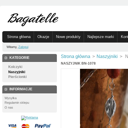
Strona główna
Okazje
Nowe produkty
Najlepsze marki
Kon
Witamy,
Zaloguj
Strona główna
>
Naszyjniki
>
N
KATEGORIE
NASZYJNIK BN-1078
Kolczyki
Naszyjniki
Pierścionki
INFORMACJE
Wysyłka
Regulamin sklepu
O nas