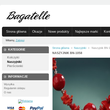
Strona główna
Okazje
Nowe produkty
Najlepsze marki
Kon
Witamy,
Zaloguj
Strona główna
>
Naszyjniki
>
Naszyjnik BN-
KATEGORIE
NASZYJNIK BN-1058
Kolczyki
Naszyjniki
Pierścionki
INFORMACJE
Wysyłka
Regulamin sklepu
O nas