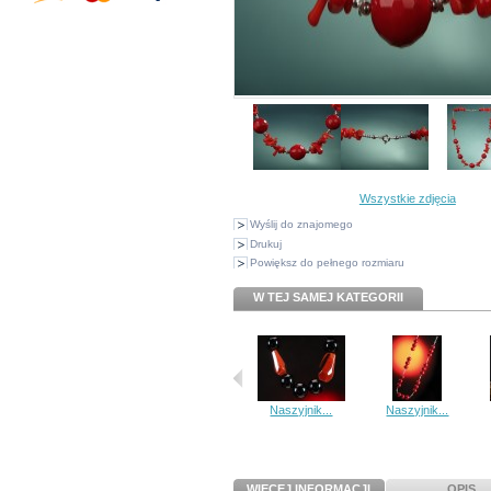
Wszystkie zdjęcia
Wyślij do znajomego
Drukuj
Powiększ do pełnego rozmiaru
W TEJ SAMEJ KATEGORII
Naszyjnik...
Naszyjnik...
WIĘCEJ INFORMACJI
OPIS